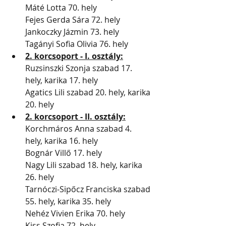
Máté Lotta 70. hely
Fejes Gerda Sára 72. hely
Jankoczky Jázmin 73. hely
Tagányi Sofia Olivia 76. hely
2. korcsoport - I. osztály:
Ruzsinszki Szonja szabad 17. 
hely, karika 17. hely
Agatics Lili szabad 20. hely, karika 
20. hely
2. korcsoport - II. osztály:
Korchmáros Anna szabad 4. 
hely, karika 16. hely
Bognár Villő 17. hely
Nagy Lili szabad 18. hely, karika 
26. hely
Tarnóczi-Sipőcz Franciska szabad 
55. hely, karika 35. hely
Nehéz Vivien Erika 70. hely
Kiss Szofia 72. hely