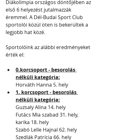
Diákolimpia országos döntőjében az 
első 6 helyezést jutalmazzák 
éremmel. A Dél-Budai Sport Club 
sportolói közül öten is bekerültek a 
legjobb hat közé.
Sportolóink az alábbi eredményeket 
érték el:
0.korcsoport - besorolás 
nélküli kategória:
Horváth Hanna 5. hely
1. korcsoport - besorolás 
nélküli kategória:
Guzsaly Alina 14. hely
Futács Mia szabad 31. hely, 
karika 18. hely
Szabó Lelle Hajnal 62. hely
Szedlák Patrícia 66. hely