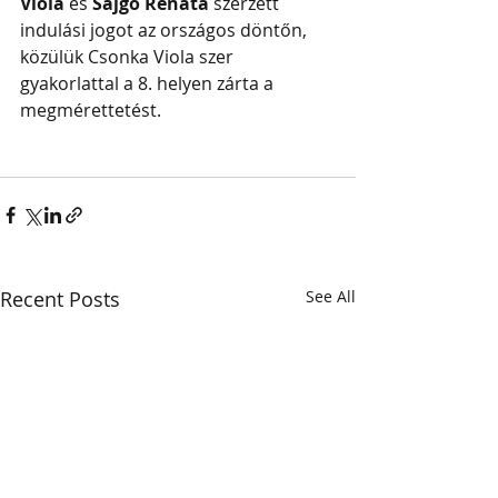
Viola
 és 
Sajgó Renáta
 szerzett 
indulási jogot az országos döntőn, 
közülük Csonka Viola szer 
gyakorlattal a 8. helyen zárta a 
megmérettetést.
Recent Posts
See All