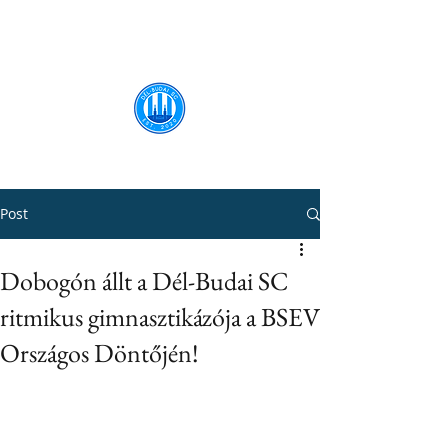
Dél-Budai SC
Post
Dobogón állt a Dél-Budai SC
ritmikus gimnasztikázója a BSEV
Országos Döntőjén!