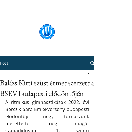
Dél-Budai SC
Post
Balázs Kitti ezüst érmet szerzett a
BSEV budapesti elődöntőjén
A ritmikus gimnasztikázók 2022. évi 
Berczik Sára Emlékverseny budapesti 
elődöntőjén négy tornászunk 
mérettette meg magát 
szabadidősport 1. szintű 